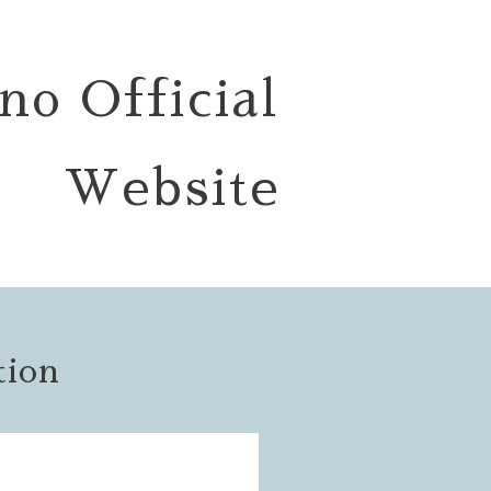
no Official
Website
tion