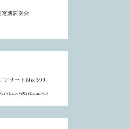
９回定期演奏会
コンサートNo.399
id=3579&my=2022&mm=10